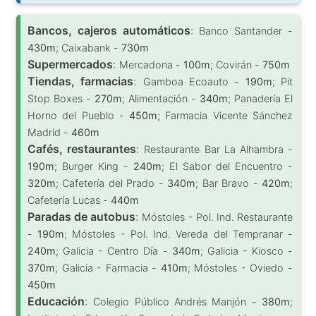
Bancos, cajeros automáticos
:
Banco Santander -
430m
; Caixabank -
730m
Supermercados
:
Mercadona -
100m
; Covirán -
750m
Tiendas, farmacias
:
Gamboa Ecoauto -
190m
; Pit
Stop Boxes -
270m
; Alimentación -
340m
; Panadería El
Horno del Pueblo -
450m
; Farmacia Vicente Sánchez
Madrid -
460m
Cafés, restaurantes
:
Restaurante Bar La Alhambra -
190m
; Burger King -
240m
; El Sabor del Encuentro -
320m
; Cafetería del Prado -
340m
; Bar Bravo -
420m
;
Cafetería Lucas -
440m
Paradas de autobus
:
Móstoles - Pol. Ind. Restaurante
-
190m
; Móstoles - Pol. Ind. Vereda del Tempranar -
240m
; Galicia - Centro Día -
340m
; Galicia - Kiosco -
370m
; Galicia - Farmacia -
410m
; Móstoles - Oviedo -
450m
Educación
:
Colegio Público Andrés Manjón -
380m
;