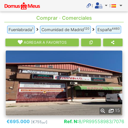
Comprar · Comerciales
1
120
4460
Fuenlabrada
Comunidad de Madrid
España
AGREGAR A FAVORITOS
15
€695.000
Ref. N:
8/PR99558983/7076
[€755
]
2
/m