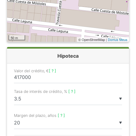
50 m
© OpenStreetMap |
Domus Meus
Hipoteca
Valor del crédito, €
[ ? ]
Tasa de interés de crédito, %
[ ? ]
▼
Margen del plazo, años
[ ? ]
▼