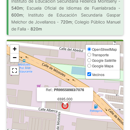
Instituto de Educación Secundaria Federica Montseny -
540m
; Escuela Oficial de Idiomas de Fuenlabrada -
600m
; Instituto de Educación Secundaria Gaspar
Melchor de Jovellanos -
720m
; Colegio Público Manuel
de Falla -
820m
+
OpenStreetMap
Transporte
−
Google Satélite
Google Mapa
Vecinos
Ref.:
PR99558983/7076
€695.000