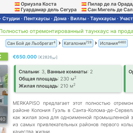
Ориуэла Коста
Пилар де ла Орада
Гуардамар дель Сегура
Сан Мигель де Са
 Студии · Пентхаусы · Дома · Виллы · Таунхаусы · Участ
· Полностью отремонтированный таунхаус на прод
4
728
4460
Сан Бой де Льобрегат
Каталония
Испания
€650.000
[€2826
]
2
/м
Спальни
: 3,
Ванные комнаты
: 2
О
2
Общая площадь
: 230 м
2
Жилая площадь
: 210 м
MERKAPISO предлагает этот полностью отремон
районе Колония Гуэль в Санта-Колома-де-Сервелл
как жилая зона для одноименной промышленной з
40
из самых привлекательных районов первого коль
качества жизни.