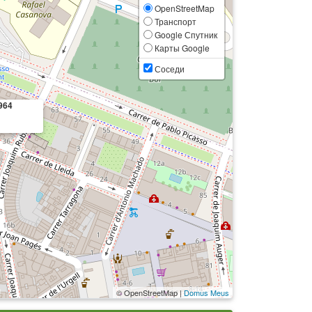
OpenStreetMap
Транспорт
Google Спутник
Карты Google
Соседи
964
© OpenStreetMap |
Domus Meus