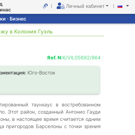
д
Личный кабинет
линас
ки · Бизнес
ажу в Колония Гуэль
Ref. N:
6/VIL05692/964
риентация:
Юго-Восток
тированный таунхаус в востребованном
о. Этот район, созданный Антонио Гауди
оны, в настоящее время считается одним
ца пригородов Барселоны с точки зрения