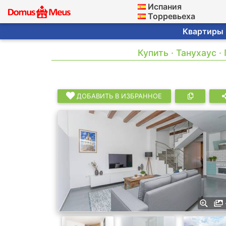
Испания
Торревьеха
Квартиры ·
Купить · Танухаус 
ДОБАВИТЬ В ИЗБРАННОЕ