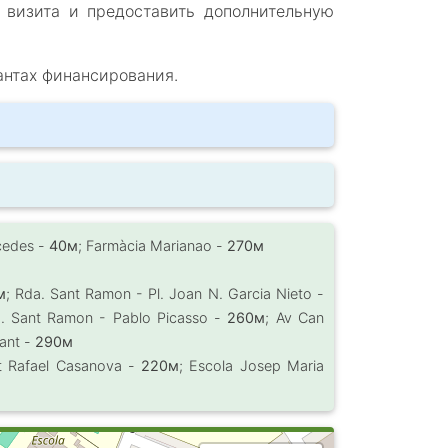
 визита и предоставить дополнительную
антах финансирования.
о
cedes -
40м
; Farmàcia Marianao -
270м
м
; Rda. Sant Ramon - Pl. Joan N. Garcia Nieto -
a. Sant Ramon - Pablo Picasso -
260м
; Av Can
pant -
290м
tut Rafael Casanova -
220м
; Escola Josep Maria