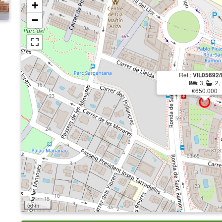
+
−
Ref.:
VIL05692/
: 3,
: 2,
€650.000
50 m