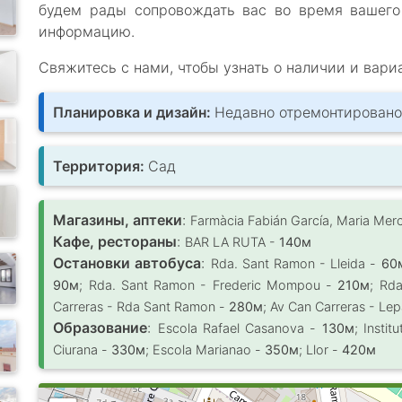
будем рады сопровождать вас во время вашего
информацию.
Свяжитесь с нами, чтобы узнать о наличии и вари
Планировка и дизайн:
Недавно отремонтирован
Территория:
Сад
Магазины, аптеки
:
Farmàcia Fabián García, Maria Mer
Кафе, рестораны
:
BAR LA RUTA -
140м
Остановки автобуса
:
Rda. Sant Ramon - Lleida -
60
90м
; Rda. Sant Ramon - Frederic Mompou -
210м
; Rd
Carreras - Rda Sant Ramon -
280м
; Av Can Carreras - Le
Образование
:
Escola Rafael Casanova -
130м
; Insti
Ciurana -
330м
; Escola Marianao -
350м
; Llor -
420м