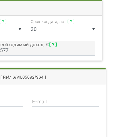
[ ? ]
Срок кредита, лет
[ ? ]
▼
▼
еобходимый доход, €
[ ? ]
м
[ Ref.: 6/VIL05692/964 ]
E-mail