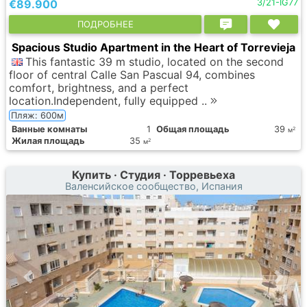
€89.900
3/21-IG77
ПОДРОБНЕЕ
Spacious Studio Apartment in the Heart of Torrevieja
This fantastic 39 m studio, located on the second
floor of central Calle San Pascual 94, combines
comfort, brightness, and a perfect
location.Independent, fully equipped ..
Пляж: 600м
Ванные комнаты
1
Общая площадь
39
2
м
Жилая площадь
35
2
м
Купить · Студия · Торревьеха
Валенсийское сообщество, Испания