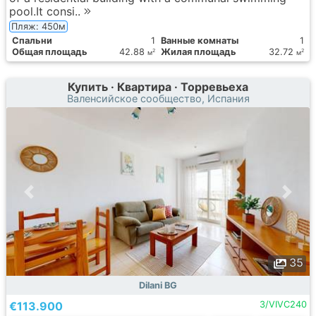
pool.It consi..
Пляж: 450м
Спальни
1
Ванные комнаты
1
Общая площадь
42.88
Жилая площадь
32.72
2
2
м
м
Купить · Квартира · Торревьеха
Валенсийское сообщество, Испания
35
Dilani BG
€113.900
3/VIVC240