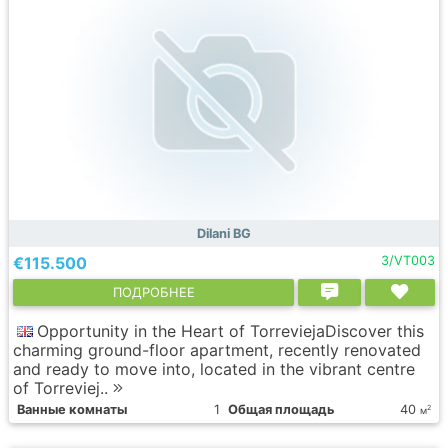
Dilani BG
€115.500
3/VT003
ПОДРОБНЕЕ
Opportunity in the Heart of TorreviejaDiscover this
charming ground-floor apartment, recently renovated
and ready to move into, located in the vibrant centre
of Torreviej..
Ванные комнаты
1
Общая площадь
40
2
м