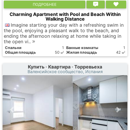
ПОДРОБНЕЕ
Charming Apartment with Pool and Beach Within
Walking Distance
Imagine starting your day with a refreshing swim in
the pool, enjoying a pleasant walk to the beach, and
ending the afternoon relaxing at home while taking in
the open vi..
Спальни
1
Ванные комнаты
1
Общая площадь
50
Жилая площадь
42
2
2
м
м
Купить · Квартира · Торревьеха
Валенсийское сообщество, Испания