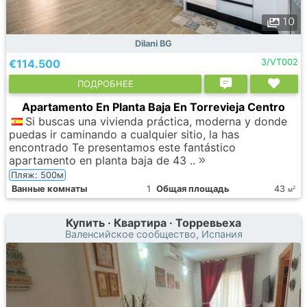
10
Dilani BG
€114.500
3/VT002
ПОДРОБНЕЕ
Apartamento En Planta Baja En Torrevieja Centro
Si buscas una vivienda práctica, moderna y donde
puedas ir caminando a cualquier sitio, la has
encontrado Te presentamos este fantástico
apartamento en planta baja de 43 ..
Пляж: 500м
Ванные комнаты
1
Общая площадь
43
2
м
Купить · Квартира · Торревьеха
Валенсийское сообщество, Испания