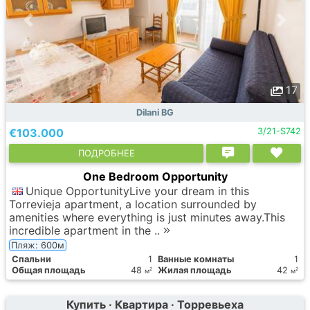
17
Dilani BG
€103.000
3/21-S742
ПОДРОБНЕЕ
One Bedroom Opportunity
Unique OpportunityLive your dream in this
Torrevieja apartment, a location surrounded by
amenities where everything is just minutes away.This
incredible apartment in the ..
Пляж: 600м
Спальни
1
Ванные комнаты
1
Общая площадь
48
Жилая площадь
42
2
2
м
м
Купить · Квартира · Торревьеха