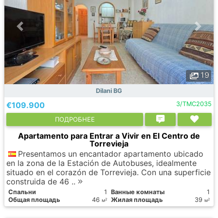
19
Dilani BG
€109.900
3/TMC2035
ПОДРОБНЕЕ
Apartamento para Entrar a Vivir en El Centro de
Torrevieja
Presentamos un encantador apartamento ubicado
en la zona de la Estación de Autobuses, idealmente
situado en el corazón de Torrevieja. Con una superficie
construida de 46 ..
Спальни
1
Ванные комнаты
1
Общая площадь
46
Жилая площадь
39
2
2
м
м