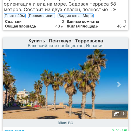
ориентация и вид на море. Садовая терраса 58
метров. Состоит из двух спален, полностью ..
Пляж: 40м
Первая линия
Вид из окна: Море
Спальни
2
Ванные комнаты
1
Общая площадь
43
Жилая площадь
40
2
2
м
м
Купить · Пентхаус · Торревьеха
Валенсийское сообщество, Испания
16
Dilani BG
3/21-AI5