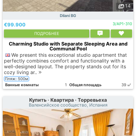
14
Dilani BG
€99.900
3/AP1-310
ПОДРОБНЕЕ
Charming Studio with Separate Sleeping Area and
Communal Pool
We present this exceptional studio apartment that
perfectly combines comfort and functionality with a
well-designed layout. The property stands out for its
cozy living ar..
Пляж: 500м
Ванные комнаты
1
Общая площадь
39
2
м
Купить · Квартира · Торревьеха
Валенсийское сообщество, Испания