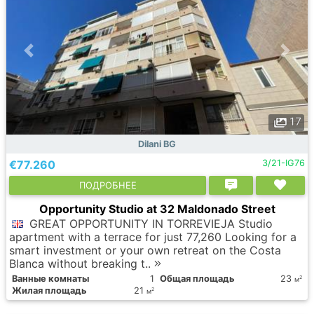
17
Dilani BG
€77.260
3/21-IG76
ПОДРОБНЕЕ
Opportunity Studio at 32 Maldonado Street
GREAT OPPORTUNITY IN TORREVIEJA Studio
apartment with a terrace for just 77,260 Looking for a
smart investment or your own retreat on the Costa
Blanca without breaking t..
Ванные комнаты
1
Общая площадь
23
2
м
Жилая площадь
21
2
м