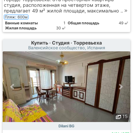
студия, расположенная на четвертом этаже,
предлагает 49 м² жилой площади, максимально ..
Пляж: 600м
Ванные комнаты
1
Общая площадь
49
2
м
Жилая площадь
30
2
м
Купить · Студия · Торревьеха
Валенсийское сообщество, Испания
15
Dilani BG