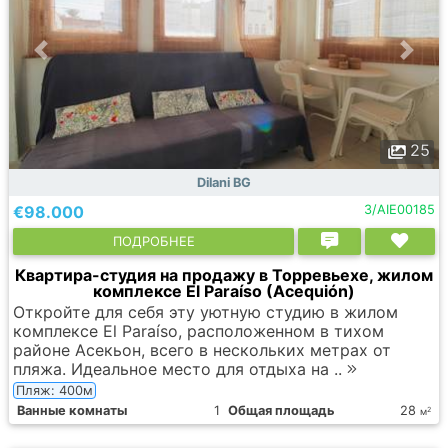
25
Dilani BG
€98.000
3/AIE00185
ПОДРОБНЕЕ
Квартира-студия на продажу в Торревьехе, жилом
комплексе El Paraíso (Acequión)
Откройте для себя эту уютную студию в жилом
комплексе El Paraíso, расположенном в тихом
районе Асекьон, всего в нескольких метрах от
пляжа. Идеальное место для отдыха на ..
Пляж: 400м
Ванные комнаты
1
Общая площадь
28
2
м