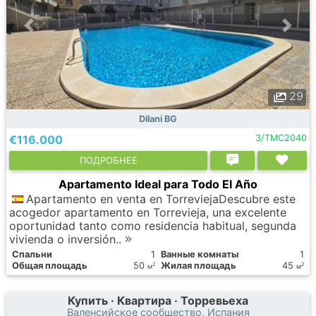
29
Dilani BG
€116.000
3/TMC2040
ПОДРОБНЕЕ
Apartamento Ideal para Todo El Año
Apartamento en venta en TorreviejaDescubre este
acogedor apartamento en Torrevieja, una excelente
oportunidad tanto como residencia habitual, segunda
vivienda o inversión..
Спальни
1
Ванные комнаты
1
Общая площадь
50
Жилая площадь
45
2
2
м
м
Купить · Квартира · Торревьеха
Валенсийское сообщество, Испания