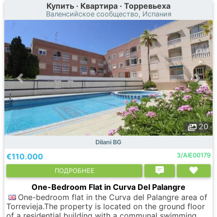
Купить · Квартира · Торревьеха
Валенсийское сообщество, Испания
20
Dilani BG
€110.000
3/AIE00179
ПОДРОБНЕЕ
One-Bedroom Flat in Curva Del Palangre
One-bedroom flat in the Curva del Palangre area of
Torrevieja.The property is located on the ground floor
of a residential building with a communal swimming