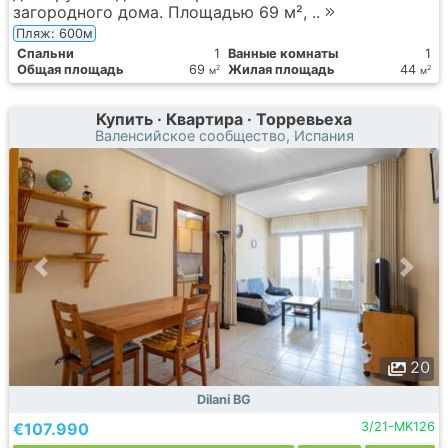
загородного дома. Площадью 69 м², ..
Пляж: 600м
Спальни
1
Ванные комнаты
1
Общая площадь
69
Жилая площадь
44
2
2
м
м
Купить · Квартира · Торревьеха
Валенсийское сообщество, Испания
20
Dilani BG
€107.990
3/21-MK126