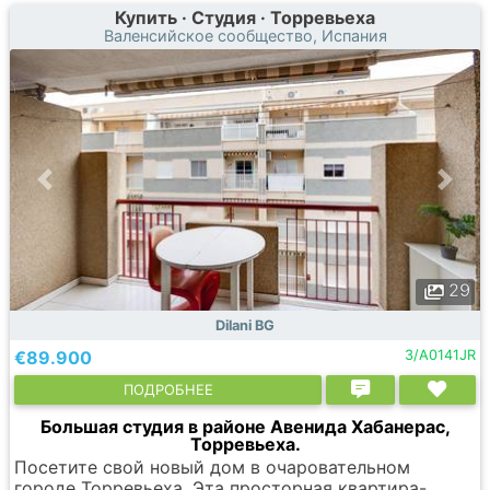
Купить · Студия · Торревьеха
Валенсийское сообщество, Испания
29
Dilani BG
€89.900
3/A0141JR
ПОДРОБНЕЕ
Большая студия в районе Авенида Хабанерас,
Торревьеха.
Посетите свой новый дом в очаровательном
городе Торревьеха. Эта просторная квартира-