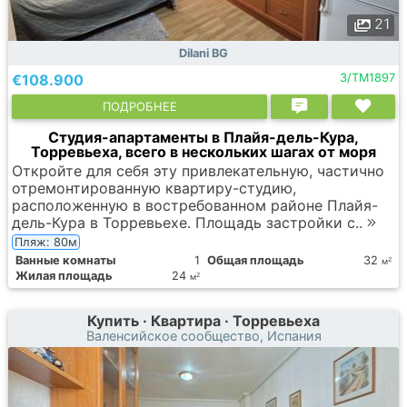
21
Dilani BG
€108.900
3/TM1897
ПОДРОБНЕЕ
Студия-апартаменты в Плайя-дель-Кура,
Торревьеха, всего в нескольких шагах от моря
Откройте для себя эту привлекательную, частично
отремонтированную квартиру-студию,
расположенную в востребованном районе Плайя-
дель-Кура в Торревьехе. Площадь застройки с..
Пляж: 80м
Ванные комнаты
1
Общая площадь
32
2
м
Жилая площадь
24
2
м
Купить · Квартира · Торревьеха
Валенсийское сообщество, Испания