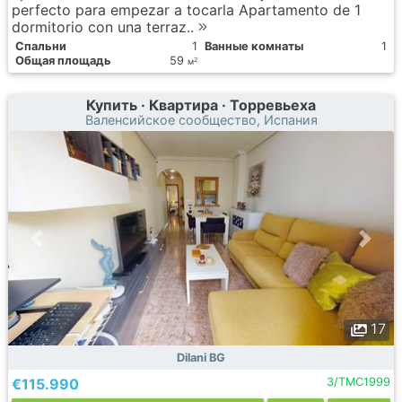
perfecto para empezar a tocarla Apartamento de 1
dormitorio con una terraz..
Спальни
1
Ванные комнаты
1
Общая площадь
59
2
м
Купить · Квартира · Торревьеха
Валенсийское сообщество, Испания
17
Dilani BG
€115.990
3/TMC1999