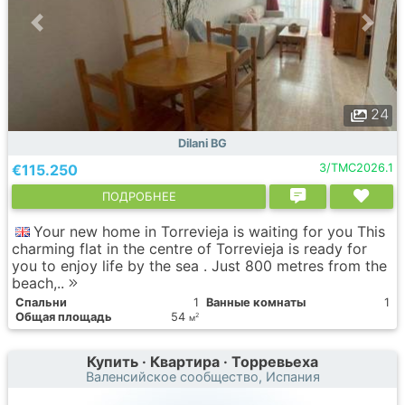
24
Dilani BG
€115.250
3/TMC2026.1
ПОДРОБНЕЕ
Your new home in Torrevieja is waiting for you This
charming flat in the centre of Torrevieja is ready for
you to enjoy life by the sea . Just 800 metres from the
beach,..
Спальни
1
Ванные комнаты
1
Общая площадь
54
2
м
Купить · Квартира · Торревьеха
Валенсийское сообщество, Испания