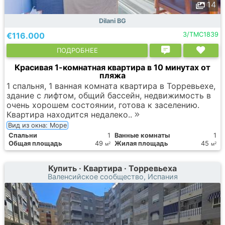
14
Dilani BG
€116.000
3/TMC1839
ПОДРОБНЕЕ
Красивая 1-комнатная квартира в 10 минутах от
пляжа
1 спальня, 1 ванная комната квартира в Торревьехе,
здание с лифтом, общий бассейн, недвижимость в
очень хорошем состоянии, готова к заселению.
Квартира находится недалеко..
Вид из окна: Море
Спальни
1
Ванные комнаты
1
Общая площадь
49
Жилая площадь
45
2
2
м
м
Купить · Квартира · Торревьеха
Валенсийское сообщество, Испания