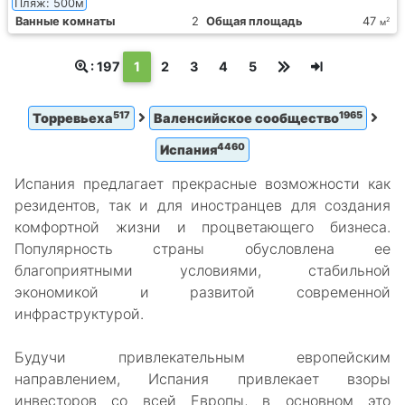
Пляж: 500м
Ванные комнаты
2
Общая площадь
47
2
м
(текущая)
: 197
1
2
3
4
5
517
1965
Торревьеха
Валенсийское сообщество
4460
Испания
Испания предлагает прекрасные возможности как
резидентов, так и для иностранцев для создания
комфортной жизни и процветающего бизнеса.
Популярность страны обусловлена ​​ее
благоприятными условиями, стабильной
экономикой и развитой современной
инфраструктурой.
Будучи привлекательным европейским
направлением, Испания привлекает взоры
инвесторов со всей Европы, в основном это