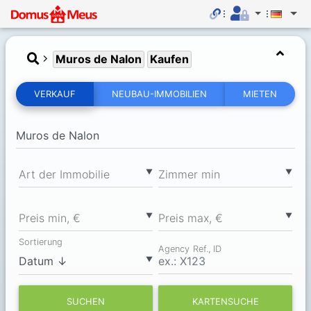
Muros de Nalon
Kaufen
VERKAUF
NEUBAU-IMMOBILIEN
MIETEN
▼
▼
Art der Immobilie
Zimmer min
▼
▼
Preis min, €
Preis max, €
Sortierung
Agency Ref., ID
▼
SUCHEN
KARTENSUCHE