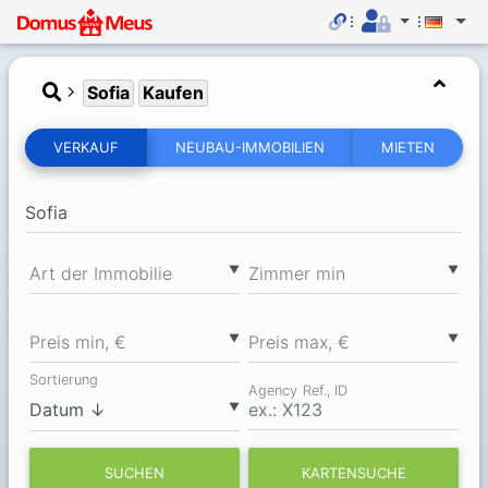
Sofia
Kaufen
VERKAUF
NEUBAU-IMMOBILIEN
MIETEN
▼
▼
Art der Immobilie
Zimmer min
▼
▼
Preis min, €
Preis max, €
Sortierung
Agency Ref., ID
▼
SUCHEN
KARTENSUCHE