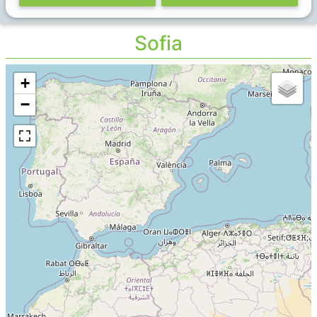
Sofia
+
−