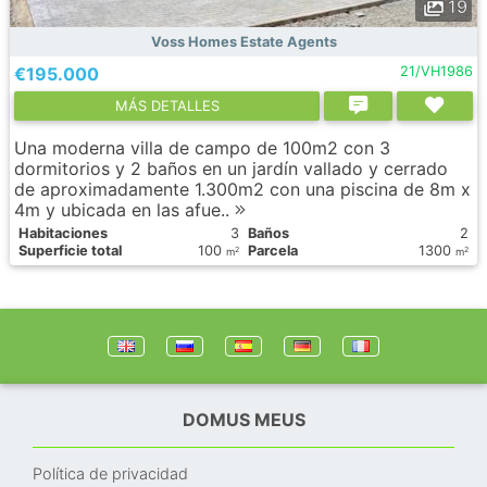
19
Voss Homes Estate Agents
€195.000
21/VH1986
МÁS DETALLES
Una moderna villa de campo de 100m2 con 3
dormitorios y 2 baños en un jardín vallado y cerrado
de aproximadamente 1.300m2 con una piscina de 8m x
4m y ubicada en las afue..
Habitaciones
3
Baños
2
Superficie total
100
Parcela
1300
2
2
m
m
DOMUS MEUS
Política de privacidad