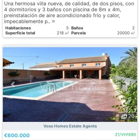
Una hermosa villa nueva, de calidad, de dos pisos, con
4 dormitorios y 3 baños con piscina de 8m x 4m,
preinstalación de aire acondicionado frío y calor,
impecablemente p..
Habitaciones
5
Baños
2
Superficie total
218
Parcela
20000
2
2
m
m
20
Voss Homes Estate Agents
€600.000
21/VH1690