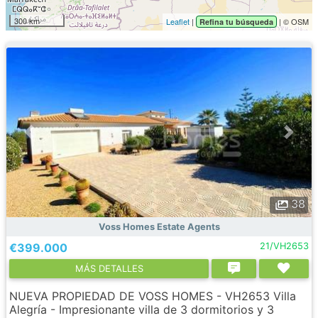
300 km
Leaflet
|
| © OSM
Refina tu búsqueda
38
Voss Homes Estate Agents
€399.000
21/VH2653
МÁS DETALLES
NUEVA PROPIEDAD DE VOSS HOMES - VH2653 Villa
Alegría - Impresionante villa de 3 dormitorios y 3