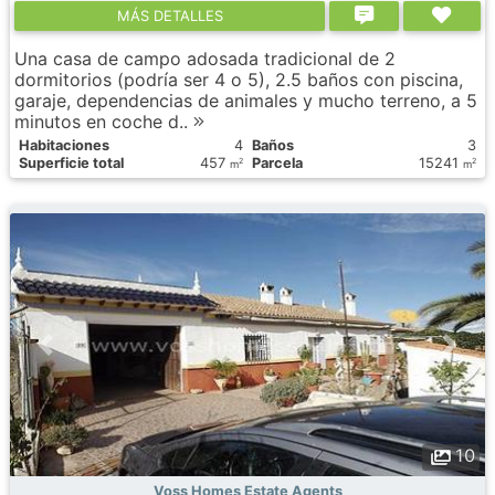
МÁS DETALLES
Una casa de campo adosada tradicional de 2
dormitorios (podría ser 4 o 5), 2.5 baños con piscina,
garaje, dependencias de animales y mucho terreno, a 5
minutos en coche d..
Habitaciones
4
Baños
3
Superficie total
457
Parcela
15241
2
2
m
m
10
Voss Homes Estate Agents