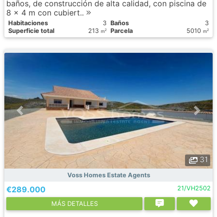
baños, de construcción de alta calidad, con piscina de
8 x 4 m con cubiert..
Habitaciones
3
Baños
3
Superficie total
213
Parcela
5010
2
2
m
m
31
Voss Homes Estate Agents
€289.000
21/VH2502
МÁS DETALLES