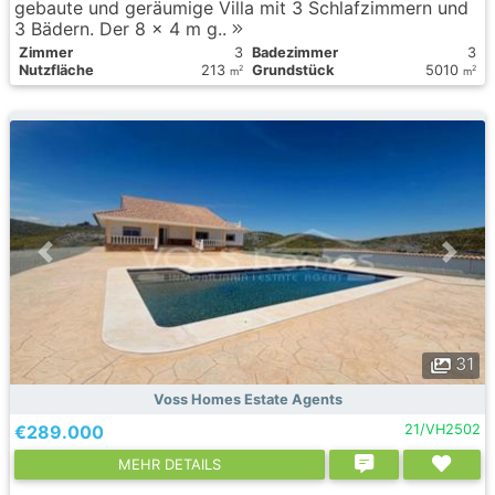
gebaute und geräumige Villa mit 3 Schlafzimmern und
3 Bädern. Der 8 x 4 m g..
Zimmer
3
Badezimmer
3
Nutzfläche
213
Grundstück
5010
2
2
m
m
31
Voss Homes Estate Agents
€289.000
21/VH2502
MEHR DETAILS