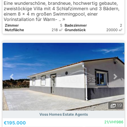
Eine wunderschöne, brandneue, hochwertig gebaute,
zweistöckige Villa mit 4 Schlafzimmern und 3 Bädern,
einem 8 x 4 m großen Swimmingpool, einer
Vorinstallation für Warm- ..
Zimmer
5
Badezimmer
2
Nutzfläche
218
Grundstück
20000
2
2
m
m
19
Voss Homes Estate Agents
€195.000
21/VH1986