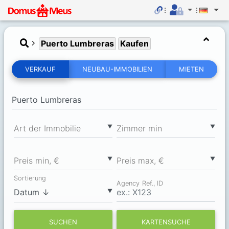
Puerto Lumbreras
Kaufen
VERKAUF
NEUBAU-IMMOBILIEN
MIETEN
▼
▼
Art der Immobilie
Zimmer min
▼
▼
Preis min, €
Preis max, €
Sortierung
Agency Ref., ID
▼
SUCHEN
KARTENSUCHE