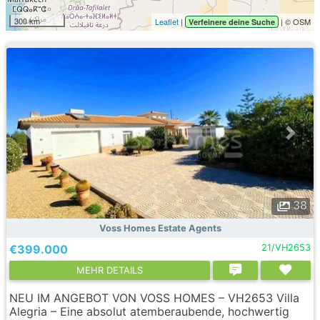
300 km
Leaflet
|
| © OSM
Verfeinere deine Suche
38
Voss Homes Estate Agents
€399.000
21/VH2653
MEHR DETAILS
NEU IM ANGEBOT VON VOSS HOMES – VH2653 Villa
Alegria – Eine absolut atemberaubende, hochwertig