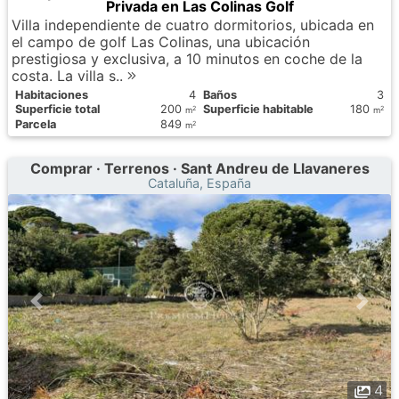
Privada en Las Colinas Golf
Villa independiente de cuatro dormitorios, ubicada en
el campo de golf Las Colinas, una ubicación
prestigiosa y exclusiva, a 10 minutos en coche de la
costa. La villa s..
Habitaciones
4
Baños
3
Superficie total
200
Superficie habitable
180
2
2
m
m
Parcela
849
2
m
Comprar · Terrenos · Sant Andreu de Llavaneres
Cataluña, España
4