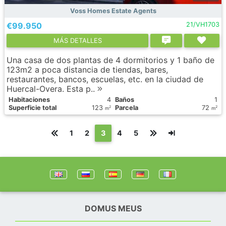
Voss Homes Estate Agents
€99.950
21/VH1703
МÁS DETALLES
Una casa de dos plantas de 4 dormitorios y 1 baño de
123m2 a poca distancia de tiendas, bares,
restaurantes, bancos, escuelas, etc. en la ciudad de
Huercal-Overa. Esta p..
Habitaciones
4
Baños
1
Superficie total
123
Parcela
72
2
2
m
m
(текущая)
1
2
3
4
5
DOMUS MEUS