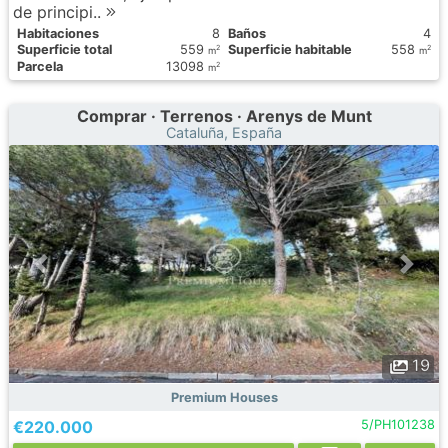
de principi..
Habitaciones
8
Baños
4
Superficie total
559
Superficie habitable
558
2
2
m
m
Parcela
13098
2
m
Comprar · Terrenos · Arenys de Munt
Cataluña, España
19
Premium Houses
€220.000
5/PH101238