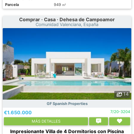
Parcela
949
2
m
Comprar · Casa · Dehesa de Campoamor
Comunidad Valenciana, España
14
GF Spanish Properties
€1.650.000
7/20-3204
МÁS DETALLES
Impresionante Villa de 4 Dormitorios con Piscina