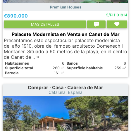
Premium Houses
€890.000
5/PH101814
МÁS DETALLES
Palacete Modernista en Venta en Canet de Mar
Presentamos este espectacular palacete modernista
del año 1910, obra del famoso arquitecto Domenech i
Montaner. Situado a 90 metros de la playa, en el centro
de Canet de ..
Habitaciones
6
Baños
6
Superficie total
260
Superficie habitable
259
2
2
m
m
Parcela
161
2
m
Comprar · Casa · Cabrera de Mar
Cataluña, España