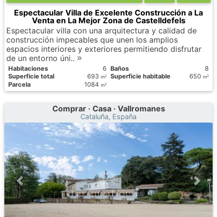
Espectacular Villa de Excelente Construcción a La
Venta en La Mejor Zona de Castelldefels
Espectacular villa con una arquitectura y calidad de
construcción impecables que unen los amplios
espacios interiores y exteriores permitiendo disfrutar
de un entorno úni..
Habitaciones
6
Baños
8
Superficie total
693
Superficie habitable
650
2
2
m
m
Parcela
1084
2
m
Comprar · Casa · Vallromanes
Cataluña, España