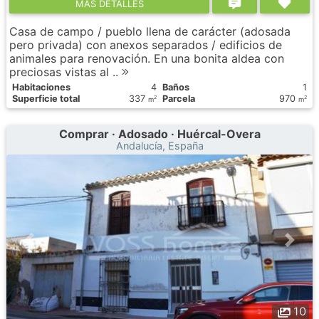
МÁS DETALLES
Casa de campo / pueblo llena de carácter (adosada
pero privada) con anexos separados / edificios de
animales para renovación. En una bonita aldea con
preciosas vistas al ..
Habitaciones
4
Baños
1
Superficie total
337
Parcela
970
2
2
m
m
Comprar · Adosado · Huércal-Overa
Andalucía, España
10