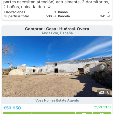
partes necesitan atención) actualmente, 3 dormitorios,
2 baños, ubicada den..
Habitaciones
3
Baños
2
Superficie total
506
Parcela
341
2
2
m
m
Comprar · Casa · Huércal-Overa
Andalucía, España
18
Voss Homes Estate Agents
€59.950
21/VH1373