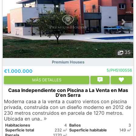
35
Premium Houses
€1.000.000
5/PHS100556
МÁS DETALLES
Casa Independiente con Piscina a La Venta en Mas
D'en Serra
Moderna casa a la venta a cuatro vientos con piscina
privada, construida con un diseño moderno en 2012 de
230 metros construidos en parcela de 1270 metros.
Ubicada en una..
Habitaciones
4
Baños
3
Superficie total
232
Superficie habitable
149
2
2
m
m
Parcela
1270
2
m