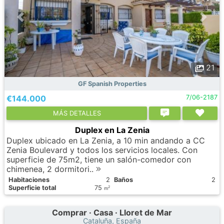
21
GF Spanish Properties
€144.000
7/06-2187
МÁS DETALLES
Duplex en La Zenia
Duplex ubicado en La Zenia, a 10 min andando a CC
Zenia Boulevard y todos los servicios locales. Con
superficie de 75m2, tiene un salón-comedor con
chimenea, 2 dormitori..
Habitaciones
2
Baños
2
Superficie total
75
2
m
Comprar · Casa · Lloret de Mar
Cataluña, España