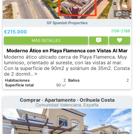
28
GF Spanish Properties
€215.000
7/06-2188
МÁS DETALLES
Moderno Ático en Playa Flamenca con Vistas Al Mar
Moderno ático ubicado cerca de Playa Flamenca. Muy
luminoso, orientado al sureste, con las vistas al mar.
Con la superficie de 90m2 y solárium de 35m2. Consta
de 2 dormit..
Habitaciones
2
Baños
2
Superficie total
90
2
m
Comprar · Apartamento · Orihuela Costa
Comunidad Valenciana, España