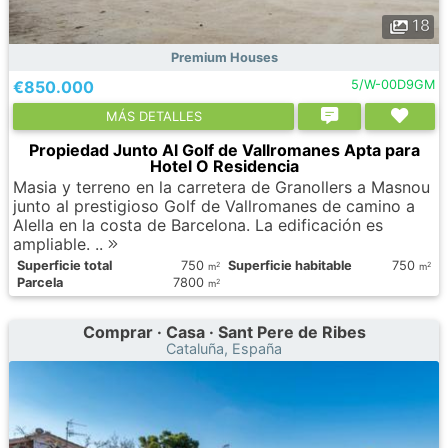
18
Premium Houses
€850.000
5/W-00D9GM
МÁS DETALLES
Propiedad Junto Al Golf de Vallromanes Apta para
Hotel O Residencia
Masia y terreno en la carretera de Granollers a Masnou
junto al prestigioso Golf de Vallromanes de camino a
Alella en la costa de Barcelona. La edificación es
ampliable. ..
Superficie total
750
Superficie habitable
750
2
2
m
m
Parcela
7800
2
m
Comprar · Casa · Sant Pere de Ribes
Cataluña, España