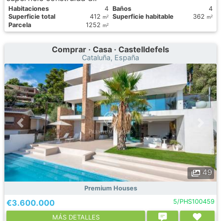
Habitaciones
4
Baños
4
Superficie total
412
Superficie habitable
362
2
2
m
m
Parcela
1252
2
m
Comprar · Casa · Castelldefels
Cataluña, España
49
Premium Houses
€3.600.000
5/PHS100459
МÁS DETALLES