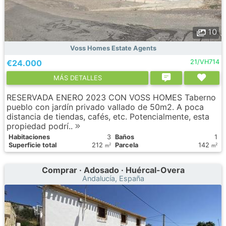
10
Voss Homes Estate Agents
€24.000
21/VH714
МÁS DETALLES
RESERVADA ENERO 2023 CON VOSS HOMES Taberno
pueblo con jardín privado vallado de 50m2. A poca
distancia de tiendas, cafés, etc. Potencialmente, esta
propiedad podrí..
Habitaciones
3
Baños
1
Superficie total
212
Parcela
142
2
2
m
m
Comprar · Adosado · Huércal-Overa
Andalucía, España