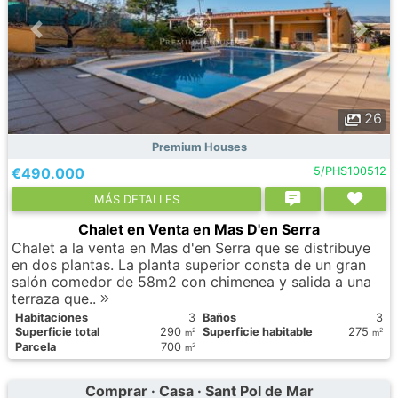
26
Premium Houses
€490.000
5/PHS100512
МÁS DETALLES
Chalet en Venta en Mas D'en Serra
Chalet a la venta en Mas d'en Serra que se distribuye
en dos plantas. La planta superior consta de un gran
salón comedor de 58m2 con chimenea y salida a una
terraza que..
Habitaciones
3
Baños
3
Superficie total
290
Superficie habitable
275
2
2
m
m
Parcela
700
2
m
Comprar · Casa · Sant Pol de Mar