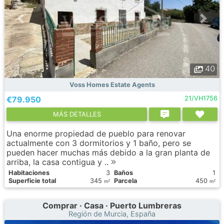
40
Voss Homes Estate Agents
€79.950
21/VH1756
МÁS DETALLES
Una enorme propiedad de pueblo para renovar
actualmente con 3 dormitorios y 1 baño, pero se
pueden hacer muchas más debido a la gran planta de
arriba, la casa contigua y ..
Habitaciones
3
Baños
1
Superficie total
345
Parcela
450
2
2
m
m
Comprar · Casa · Puerto Lumbreras
Región de Murcia, España