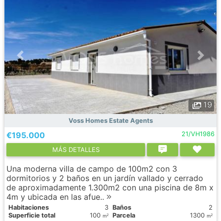
19
Voss Homes Estate Agents
€195.000
21/VH1986
МÁS DETALLES
Una moderna villa de campo de 100m2 con 3
dormitorios y 2 baños en un jardín vallado y cerrado
de aproximadamente 1.300m2 con una piscina de 8m x
4m y ubicada en las afue..
Habitaciones
3
Baños
2
Superficie total
100
Parcela
1300
2
2
m
m