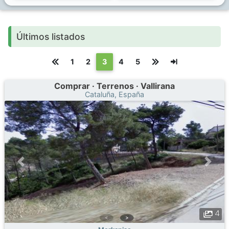
Últimos listados
(текущая)
1
2
3
4
5
Comprar · Terrenos · Vallirana
Cataluña, España
4