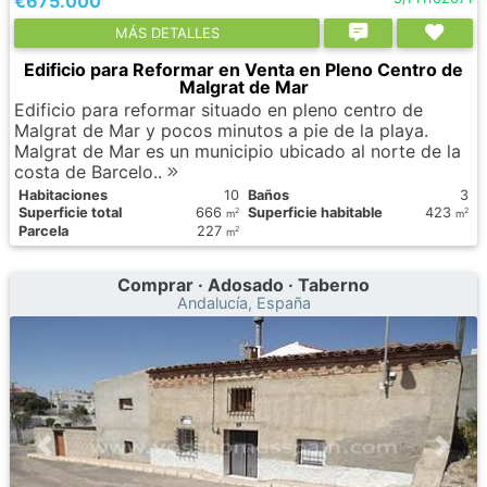
€675.000
МÁS DETALLES
Edificio para Reformar en Venta en Pleno Centro de
Malgrat de Mar
Edificio para reformar situado en pleno centro de
Malgrat de Mar y pocos minutos a pie de la playa.
Malgrat de Mar es un municipio ubicado al norte de la
costa de Barcelo..
Habitaciones
10
Baños
3
Superficie total
666
Superficie habitable
423
2
2
m
m
Parcela
227
2
m
Comprar · Adosado · Taberno
Andalucía, España