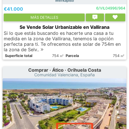
Merkapiso
€41.000
6/VIL04996/964
МÁS DETALLES
Se Vende Solar Urbanizable en Vallirana
Si lo que estás buscando es hacerte una casa a tu
medida en la zona de Vallirana, tenemos la opción
perfecta para ti. Te ofrecemos este solar de 754m en
la zona de Selv..
Superficie total
754
Parcela
754
2
2
m
m
Comprar · Ático · Orihuela Costa
Comunidad Valenciana, España