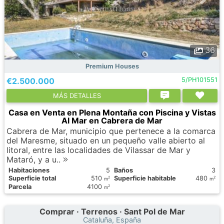
36
Premium Houses
€2.500.000
5/PH101551
МÁS DETALLES
Casa en Venta en Plena Montaña con Piscina y Vistas
Al Mar en Cabrera de Mar
Cabrera de Mar, municipio que pertenece a la comarca
del Maresme, situado en un pequeño valle abierto al
litoral, entre las localidades de Vilassar de Mar y
Mataró, y a u..
Habitaciones
5
Baños
3
Superficie total
510
Superficie habitable
480
2
2
m
m
Parcela
4100
2
m
Comprar · Terrenos · Sant Pol de Mar
Cataluña, España