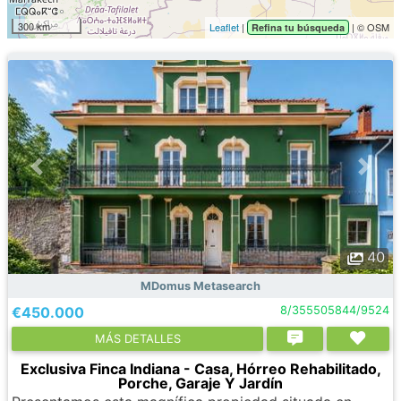
300 km
Leaflet
|
| © OSM
Refina tu búsqueda
40
MDomus Metasearch
€450.000
8/355505844/9524
МÁS DETALLES
Exclusiva Finca Indiana - Casa, Hórreo Rehabilitado,
Porche, Garaje Y Jardín