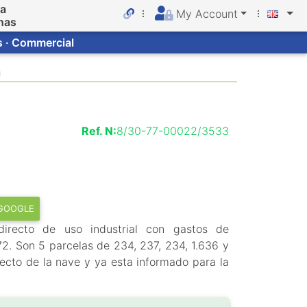
da
My Account
nas
s · Commercial
n
Ref. N:
8/30-77-00022/3533
 GOOGLE
irecto de uso industrial con gastos de
2. Son 5 parcelas de 234, 237, 234, 1.636 y
cto de la nave y ya esta informado para la