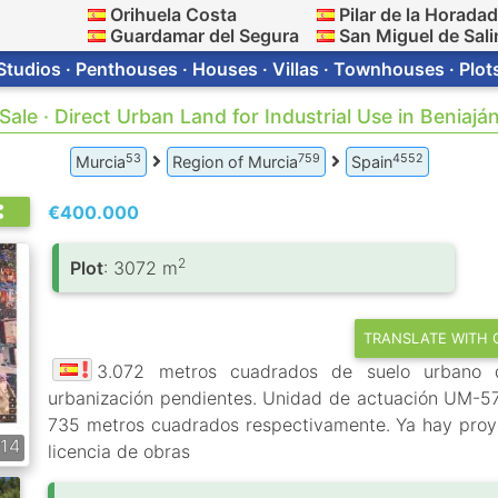
Orihuela Costa
Pilar de la Horada
Guardamar del Segura
San Miguel de Sali
Studios · Penthouses · Houses · Villas · Townhouses · Plot
Sale · Direct Urban Land for Industrial Use in Beniajá
53
759
4552
Murcia
Region of Murcia
Spain
€400.000
2
Plot
: 3072 m
TRANSLATE WITH
3.072 metros cuadrados de suelo urbano d
urbanización pendientes. Unidad de actuación UM-57
735 metros cuadrados respectivamente. Ya hay proye
14
licencia de obras