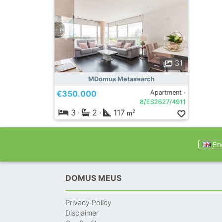
31
MDomus Metasearch
€350.000
Apartment ·
8/ES2627/4911
3
·
2
·
117
2
m
Eng
DOMUS MEUS
Privacy Policy
Disclaimer