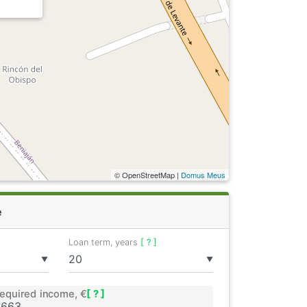
© OpenStreetMap |
Domus Meus
e
Loan term, years
[ ? ]
▼
▼
equired income, €
[ ? ]