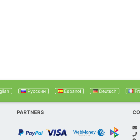
lish
Русский
Espanol
Deutsch
Fr
PARTNERS
CO