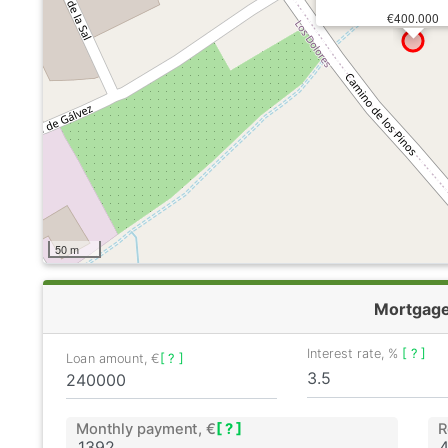
€400.000
50 m
Mortgag
Interest rate, %
[ ? ]
Loan amount, €
[ ? ]
Monthly payment, €
[ ? ]
R