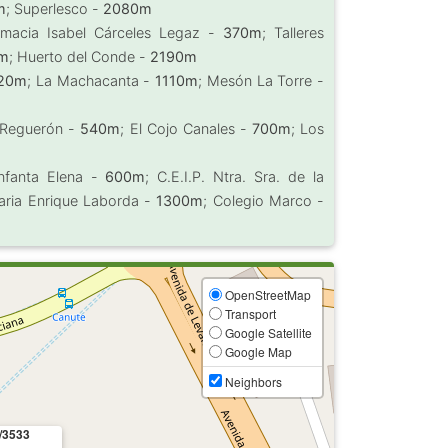
m
; Superlesco -
2080m
rmacia Isabel Cárceles Legaz -
370m
; Talleres
m
; Huerto del Conde -
2190m
20m
; La Machacanta -
1110m
; Mesón La Torre -
 Reguerón -
540m
; El Cojo Canales -
700m
; Los
Infanta Elena -
600m
; C.E.I.P. Ntra. Sra. de la
maria Enrique Laborda -
1300m
; Colegio Marco -
OpenStreetMap
Transport
Google Satellite
Google Map
Neighbors
/3533