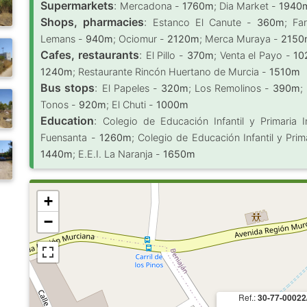
Supermarkets
:
Mercadona -
1760m
; Dia Market -
1940
Shops, pharmacies
:
Estanco El Canute -
360m
; Fa
Lemans -
940m
; Ociomur -
2120m
; Merca Muraya -
2150
Cafes, restaurants
:
El Pillo -
370m
; Venta el Payo -
10
1240m
; Restaurante Rincón Huertano de Murcia -
1510m
Bus stops
:
El Papeles -
320m
; Los Remolinos -
390m
;
Tonos -
920m
; El Chuti -
1000m
Education
:
Colegio de Educación Infantil y Primaria 
Fuensanta -
1260m
; Colegio de Educación Infantil y Pri
1440m
; E.E.I. La Naranja -
1650m
+
−
Ref.:
30-77-00022