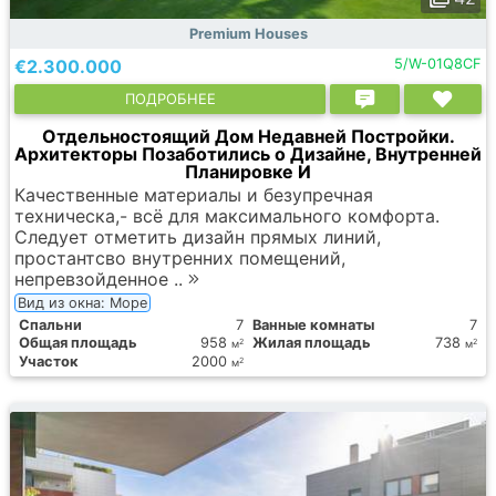
Premium Houses
€2.300.000
5/W-01Q8CF
ПОДРОБНЕЕ
Отдельностоящий Дом Недавней Постройки.
Архитекторы Позаботились о Дизайне, Внутренней
Планировке И
Качественные материалы и безупречная
техническа,- всё для максимального комфорта.
Следует отметить дизайн прямых линий,
простантсво внутренних помещений,
непревзойденное ..
Вид из окна: Море
Спальни
7
Ванные комнаты
7
Общая площадь
958
Жилая площадь
738
2
2
м
м
Участок
2000
2
м