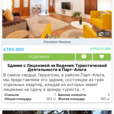
29
Premium Houses
€760.000
5/PHS101388
ПОДРОБНЕЕ
Здание с Лицензией на Ведение Туристической
Деятельности в Парт-Альта
В самом сердце Таррагоны, в районе Парт-Альта,
мы представляем это здание, состоящее из трёх
отдельных квартир, каждая из которых имеет
лицензию на сдачу в аренду туриста..
Спальни
7
Ванные комнаты
3
Общая площадь
363
Жилая площадь
183
2
2
м
м