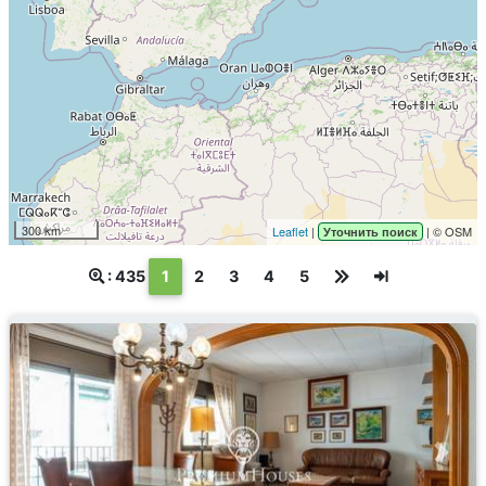
300 km
Leaflet
|
| © OSM
Уточнить поиск
(текущая)
: 435
1
2
3
4
5