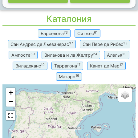
Каталония
73
61
Барселона
Ситжес
37
33
Сан Андрес де Льеванерас
Сан Пере де Рибес
30
24
20
Ампоста
Виланова и ла Желтру
Алелья
19
17
17
Виладеканс
Таррагона
Канет де Мар
16
Матаро
+
−