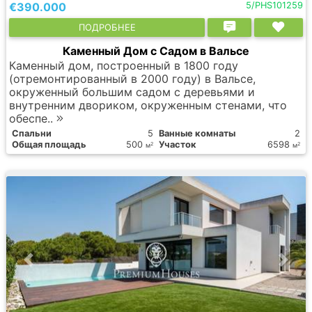
€390.000
5/PHS101259
ПОДРОБНЕЕ
Каменный Дом с Садом в Вальсе
Каменный дом, построенный в 1800 году
(отремонтированный в 2000 году) в Вальсе,
окруженный большим садом с деревьями и
внутренним двориком, окруженным стенами, что
обеспе..
Спальни
5
Ванные комнаты
2
Общая площадь
500
Участок
6598
2
2
м
м