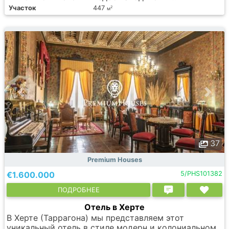
Участок
447
2
м
37
Premium Houses
€1.600.000
5/PHS101382
ПОДРОБНЕЕ
Отель в Херте
В Херте (Таррагона) мы представляем этот
уникальный отель в стиле модерн и колониальном