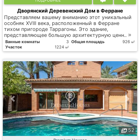
ПОДРОБНЕЕ
Дворянский Деревенский Дом в Ферране
Представляем вашему вниманию этот уникальный
особняк XVIII века, расположенный в Ферране
тихом пригороде Таррагоны. Это здание,
представляющее большую архитектурную ценн..
Ванные комнаты
3
Общая площадь
926
2
м
Участок
1224
2
м
52