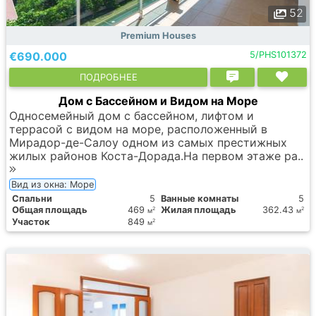
52
Premium Houses
€690.000
5/PHS101372
ПОДРОБНЕЕ
Дом с Бассейном и Видом на Море
Односемейный дом с бассейном, лифтом и
террасой с видом на море, расположенный в
Мирадор-де-Салоу одном из самых престижных
жилых районов Коста-Дорада.На первом этаже ра..
Вид из окна: Море
Спальни
5
Ванные комнаты
5
Общая площадь
469
Жилая площадь
362.43
2
2
м
м
Участок
849
2
м