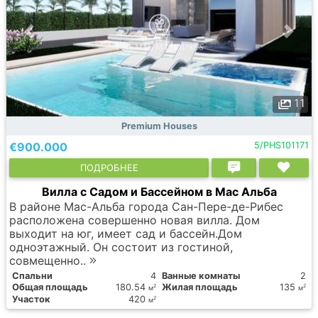
11
Premium Houses
€900.000
5/PHS101171
ПОДРОБНЕЕ
Вилла с Садом и Бассейном в Мас Альба
В районе Мас-Альба города Сан-Пере-де-Рибес
расположена совершенно новая вилла. Дом
выходит на юг, имеет сад и бассейн.Дом
одноэтажный. Он состоит из гостиной,
совмещенно..
Спальни
4
Ванные комнаты
2
Общая площадь
180.54
Жилая площадь
135
2
2
м
м
Участок
420
2
м