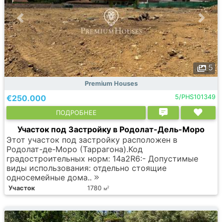
5
Premium Houses
€250.000
5/PHS101349
ПОДРОБНЕЕ
Участок под Застройку в Родолат-Дель-Моро
Этот участок под застройку расположен в
Родолат-де-Моро (Таррагона).Код
градостроительных норм: 14a2R6:- Допустимые
виды использования: отдельно стоящие
односемейные дома..
Участок
1780
2
м