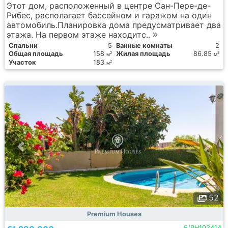
Этот дом, расположенный в центре Сан-Пере-де-
Рибес, располагает бассейном и гаражом на один
автомобиль.Планировка дома предусматривает два
этажа. На первом этаже находитс..
Спальни
5
Ванные комнаты
2
Общая площадь
158
Жилая площадь
86.85
2
2
м
м
Участок
183
2
м
52
Premium Houses
5/PH103414