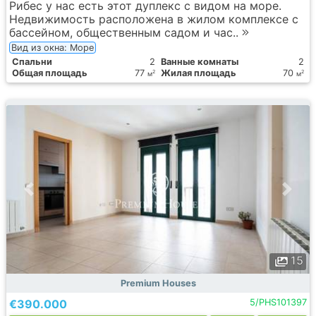
Рибес у нас есть этот дуплекс с видом на море.
Недвижимость расположена в жилом комплексе с
бассейном, общественным садом и час..
Вид из окна: Море
Спальни
2
Ванные комнаты
2
Общая площадь
77
Жилая площадь
70
2
2
м
м
15
Premium Houses
€390.000
5/PHS101397