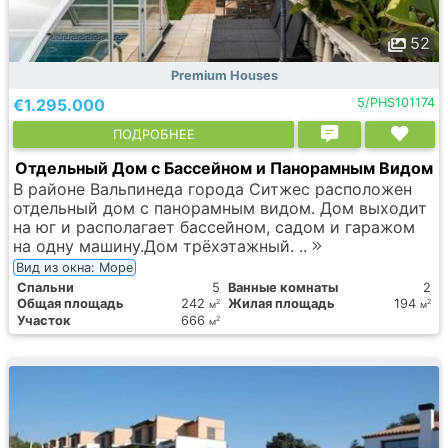
52
Premium Houses
€1.295.000
5/PHS101174
ПОДРОБНЕЕ
Отдельный Дом с Бассейном и Панорамным Видом
В районе Вальпинеда города Ситжес расположен
отдельный дом с панорамным видом. Дом выходит
на юг и располагает бассейном, садом и гаражом
на одну машину.Дом трёхэтажный. ..
Вид из окна: Море
Спальни
5
Ванные комнаты
2
Общая площадь
242
Жилая площадь
194
2
2
м
м
Участок
666
2
м