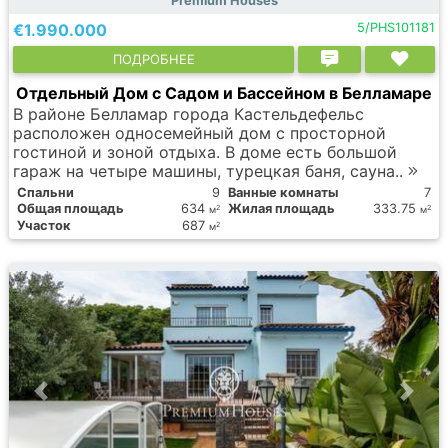
Premium Houses
€1.990.000
5/PHS101181
ПОДРОБНЕЕ
Отдельный Дом с Садом и Бассейном в Белламаре
В районе Белламар города Кастельдефельс
расположен односемейный дом с просторной
гостиной и зоной отдыха. В доме есть большой
гараж на четыре машины, турецкая баня, сауна..
Спальни
9
Ванные комнаты
7
Общая площадь
634
Жилая площадь
333.75
2
2
м
м
Участок
687
2
м