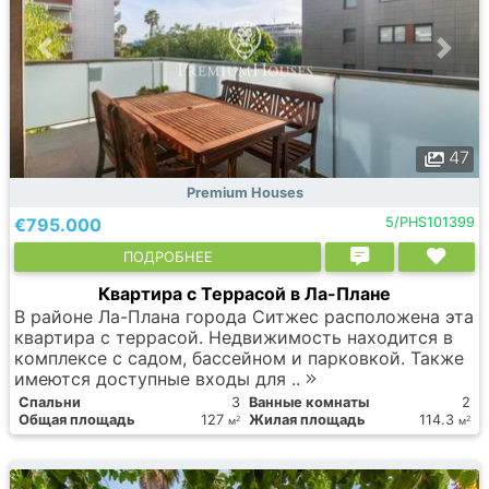
47
Premium Houses
€795.000
5/PHS101399
ПОДРОБНЕЕ
Квартира с Террасой в Ла-Плане
В районе Ла-Плана города Ситжес расположена эта
квартира с террасой. Недвижимость находится в
комплексе с садом, бассейном и парковкой. Также
имеются доступные входы для ..
Спальни
3
Ванные комнаты
2
Общая площадь
127
Жилая площадь
114.3
2
2
м
м