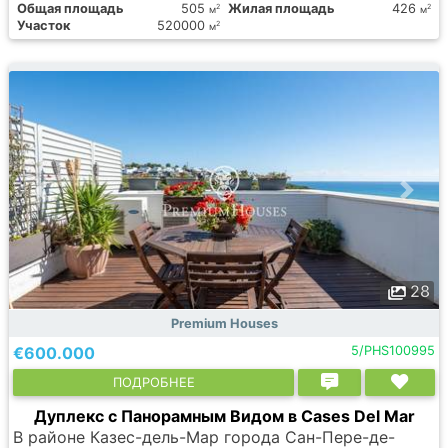
Общая площадь
505
Жилая площадь
426
2
2
м
м
Участок
520000
2
м
28
Premium Houses
€600.000
5/PHS100995
ПОДРОБНЕЕ
Дуплекс с Панорамным Видом в Cases Del Mar
В районе Казес-дель-Мар города Сан-Пере-де-