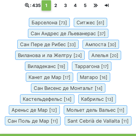
(текущая)
: 435
1
2
3
4
5
Барселона [
]
Ситжес [
]
73
61
Сан Андрес де Льеванерас [
]
37
Сан Пере де Рибес [
]
Ампоста [
]
33
30
Виланова и ла Желтру [
]
Алелья [
]
24
20
Виладеканс [
]
Таррагона [
]
19
17
Канет де Мар [
]
Матаро [
]
17
16
Сан Висенс де Монтальт [
]
14
Кастельдефельс [
]
Кабрильс [
]
14
13
Ареньс де Мар [
]
Мольет дель Вальес [
]
12
11
Сан Поль де Мар [
]
Sant Cebrià de Vallalta [
]
11
11