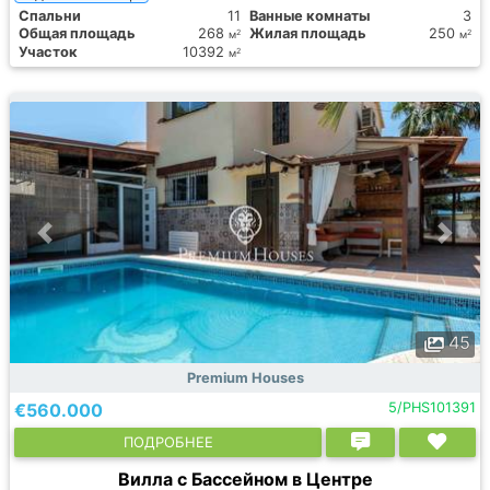
Спальни
11
Ванные комнаты
3
Общая площадь
268
Жилая площадь
250
2
2
м
м
Участок
10392
2
м
45
Premium Houses
€560.000
5/PHS101391
ПОДРОБНЕЕ
Вилла с Бассейном в Центре