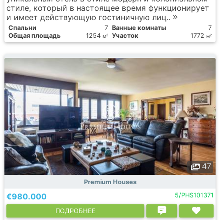
стиле, который в настоящее время функционирует
и имеет действующую гостиничную лиц..
Спальни
7
Ванные комнаты
7
Общая площадь
1254
Участок
1772
2
2
м
м
47
Premium Houses
€980.000
5/PHS101371
ПОДРОБНЕЕ