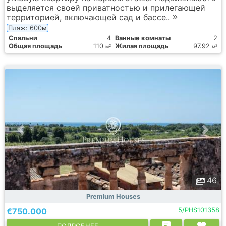
выделяется своей приватностью и прилегающей
территорией, включающей сад и бассе..
Пляж: 600м
Спальни
4
Ванные комнаты
2
Общая площадь
110
Жилая площадь
97.92
2
2
м
м
46
Premium Houses
€750.000
5/PHS101358