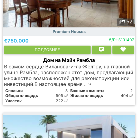
52
Premium Houses
€750.000
5/PHS101407
ПОДРОБНЕЕ
Дом на Мэйн Рамбла
В самом сердце Виланова-и-ла-Желтру, на главной
улице Рамбла, расположен этот дом, предлагающий
множество возможностей для реконструкции или
инвестиций.В настоящее время ..
Спальни
8
Ванные комнаты
2
Общая площадь
505
Жилая площадь
404
2
2
м
м
Участок
222
2
м