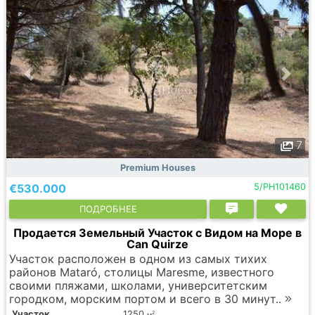
7
Premium Houses
€530.000
5/PH101460
ПОДРОБНЕЕ
Продается Земельный Участок с Видом на Море в
Can Quirze
Участок расположен в одном из самых тихих
районов Mataró, столицы Maresme, известного
своими пляжами, школами, университетским
городком, морским портом и всего в 30 минут..
Участок
1250
2
м