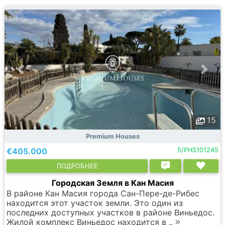
15
Premium Houses
€405.000
5/PHS101245
ПОДРОБНЕЕ
Городская Земля в Кан Масия
В районе Кан Масия города Сан-Пере-де-Рибес
находится этот участок земли. Это один из
последних доступных участков в районе Виньедос.
Жилой комплекс Виньедос находится в ..