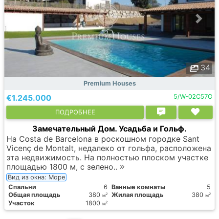
34
Premium Houses
€1.245.000
5/W-02C57O
ПОДРОБНЕЕ
Замечательный Дом. Усадьба и Гольф.
На Costa de Barcelona в роскошном городке Sant
Vicenç de Montalt, недалеко от гольфа, расположена
эта недвижимость. На полностью плоском участке
площадью 1800 м, с зелено..
Вид из окна: Море
Спальни
6
Ванные комнаты
5
Общая площадь
380
Жилая площадь
380
2
2
м
м
Участок
1800
2
м