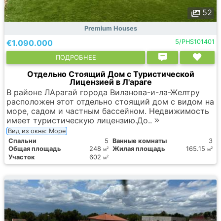
52
Premium Houses
€1.090.000
5/PHS101401
ПОДРОБНЕЕ
Отдельно Стоящий Дом с Туристической
Лицензией в Л'араге
В районе ЛАрагай города Виланова-и-ла-Желтру
расположен этот отдельно стоящий дом с видом на
море, садом и частным бассейном. Недвижимость
имеет туристическую лицензию.До..
Вид из окна: Море
Спальни
5
Ванные комнаты
3
Общая площадь
248
Жилая площадь
165.15
2
2
м
м
Участок
602
2
м