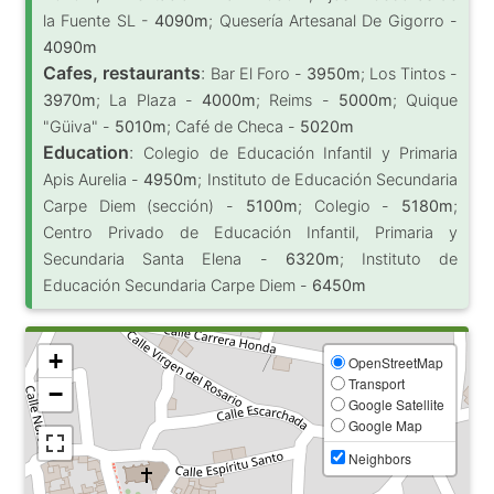
la Fuente SL -
4090m
; Quesería Artesanal De Gigorro -
4090m
Cafes, restaurants
:
Bar El Foro -
3950m
; Los Tintos -
3970m
; La Plaza -
4000m
; Reims -
5000m
; Quique
"Güiva" -
5010m
; Café de Checa -
5020m
Education
:
Colegio de Educación Infantil y Primaria
Apis Aurelia -
4950m
; Instituto de Educación Secundaria
Carpe Diem (sección) -
5100m
; Colegio -
5180m
;
Centro Privado de Educación Infantil, Primaria y
Secundaria Santa Elena -
6320m
; Instituto de
Educación Secundaria Carpe Diem -
6450m
+
OpenStreetMap
Transport
−
Google Satellite
Google Map
Neighbors