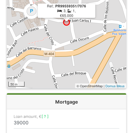
Ref.:
PR99559351/7076
: 3,
: 1,
€65.000
50 m
© OpenStreetMap |
Domus Meus
Mortgage
Loan amount, €
[ ? ]