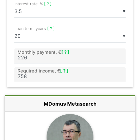
Interest rate, %
[ ? ]
▼
Loan term, years
[ ? ]
▼
Monthly payment, €
[ ? ]
Required income, €
[ ? ]
MDomus Metasearch