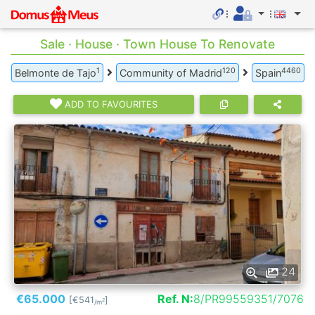
Sale · House · Town House To Renovate
1
120
4460
Belmonte de Tajo
Community of Madrid
Spain
ADD TO FAVOURITES
24
€65.000
Ref. N:
8/PR99559351/7076
[€541
]
2
/m