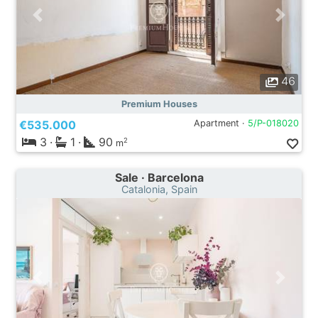
46
Premium Houses
€535.000
Apartment ·
5/P-018020
3
·
1
·
90
2
m
Sale · Barcelona
Catalonia, Spain