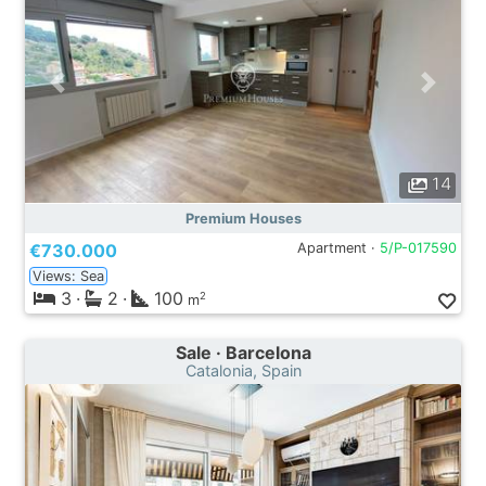
14
Premium Houses
€730.000
Apartment ·
5/P-017590
Views: Sea
3
·
2
·
100
2
m
Sale · Barcelona
Catalonia, Spain