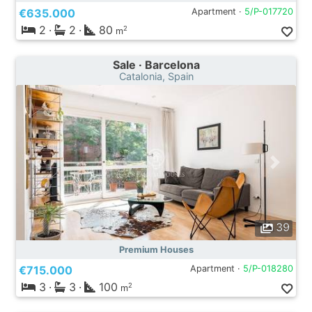
€635.000
Apartment ·
5/P-017720
2
·
2
·
80
2
m
Sale · Barcelona
Catalonia, Spain
39
Premium Houses
€715.000
Apartment ·
5/P-018280
3
·
3
·
100
2
m