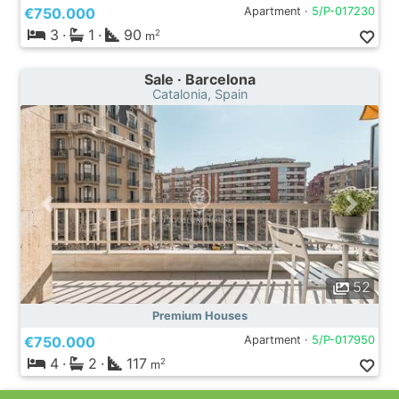
€750.000
Apartment ·
5/P-017230
3
·
1
·
90
2
m
Sale · Barcelona
Catalonia, Spain
52
Premium Houses
€750.000
Apartment ·
5/P-017950
4
·
2
·
117
2
m