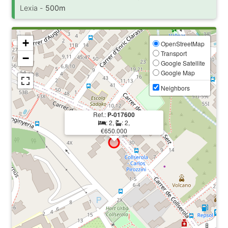
Lexia -
500m
+
OpenStreetMap
Transport
−
Google Satellite
Google Map
Neighbors
Ref.:
P-017600
: 2,
: 2,
€650.000