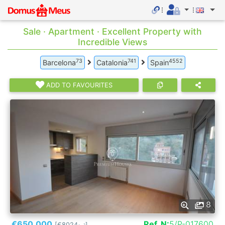
Sale · Apartment · Excellent Property with
Incredible Views
73
741
4552
Barcelona
Catalonia
Spain
ADD TO FAVOURITES
8
€650.000
Ref. N:
5/P-017600
[€8024
]
2