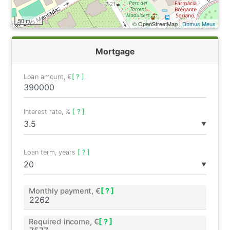
50 m
© OpenStreetMap |
Domus Meus
Mortgage
Loan amount, €
[ ? ]
Interest rate, %
[ ? ]
▼
Loan term, years
[ ? ]
▼
Monthly payment, €
[ ? ]
Required income, €
[ ? ]