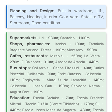
Planning and Design:
Built-in wardrobe, Lift,
Balcony, Heating, Interior Courtyard, Satellite TV,
Storeroom, Good condition
Supermarkets
:
Lidl -
980m
; Caprabo -
1100m
Shops, pharmacies
:
Jarclos -
100m
; Farmàcia
Bregante Soriano, Teresa -
190m
; Montseny -
590m
Cafes, restaurants
:
Mirablau -
250m
; La Venta -
270m
; El Balconet -
310m
; Asador de Aranda -
440m
Bus stops
:
Collserola - Carlos Pirozzini -
40m
; Carles
Pirozzini - Collserola -
90m
; Enric Clarassó - Collserola -
110m
; Enginyeria - Marquès de Lamadrid -
140m
;
Collserola - Josep Garí -
190m
; Salvador Alarma -
August Font -
190m
Education
:
Escola Sadako -
70m
; Escola Frederic
Mistral - Tècnic Eulàlia (Centre Tibidabo) -
170m
; SIL -
440m
; Escola Josep Maria de Sagarra -
480m
; Escola