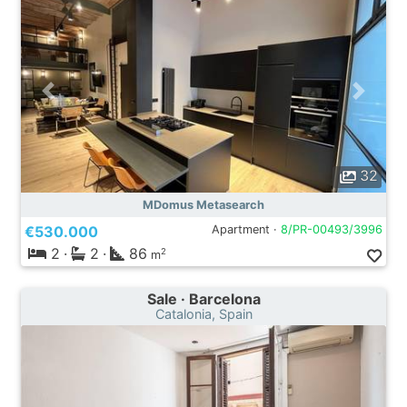
32
MDomus Metasearch
€530.000
Apartment ·
8/PR-00493/3996
2
·
2
·
86
2
m
Sale · Barcelona
Catalonia, Spain