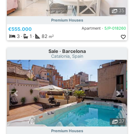
35
Premium Houses
€555.000
Apartment ·
5/P-018260
3
·
1
·
82
2
m
Sale · Barcelona
Catalonia, Spain
37
Premium Houses