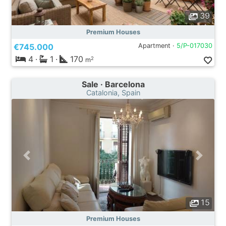
39
Premium Houses
€745.000
Apartment ·
5/P-017030
4
·
1
·
170
2
m
Sale · Barcelona
Catalonia, Spain
15
Premium Houses