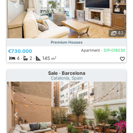
43
Premium Houses
€730.000
Apartment ·
5/P-018230
4
·
2
·
145
2
m
Sale · Barcelona
Catalonia, Spain