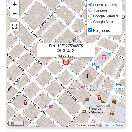
+
OpenStreetMap
Transport
−
Google Satellite
Google Map
Neighbors
Ref.:
10F02759/4875
: 3,
: 2,
€268.900
50 m
© OpenStreetMap |
Domus Meus