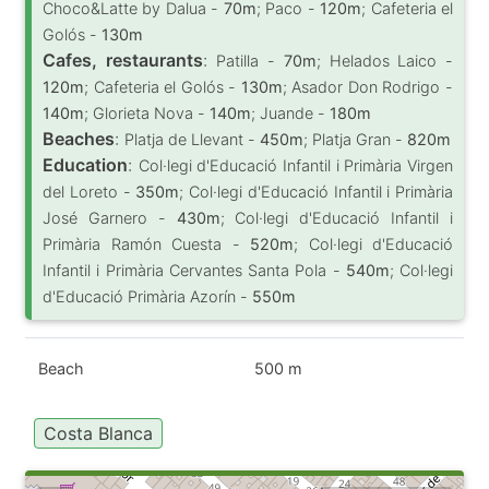
Choco&Latte by Dalua -
70m
; Paco -
120m
; Cafeteria el
Golós -
130m
Cafes, restaurants
:
Patilla -
70m
; Helados Laico -
120m
; Cafeteria el Golós -
130m
; Asador Don Rodrigo -
140m
; Glorieta Nova -
140m
; Juande -
180m
Beaches
:
Platja de Llevant -
450m
; Platja Gran -
820m
Education
:
Col·legi d'Educació Infantil i Primària Virgen
del Loreto -
350m
; Col·legi d'Educació Infantil i Primària
José Garnero -
430m
; Col·legi d'Educació Infantil i
Primària Ramón Cuesta -
520m
; Col·legi d'Educació
Infantil i Primària Cervantes Santa Pola -
540m
; Col·legi
d'Educació Primària Azorín -
550m
Beach
500 m
Costa Blanca