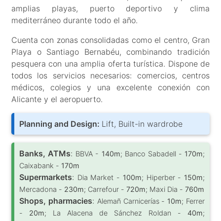
amplias playas, puerto deportivo y clima
mediterráneo durante todo el año.
Cuenta con zonas consolidadas como el centro, Gran
Playa o Santiago Bernabéu, combinando tradición
pesquera con una amplia oferta turística. Dispone de
todos los servicios necesarios: comercios, centros
médicos, colegios y una excelente conexión con
Alicante y el aeropuerto.
Planning and Design:
Lift, Built-in wardrobe
Banks, ATMs
:
BBVA -
140m
; Banco Sabadell -
170m
;
Caixabank -
170m
Supermarkets
:
Dia Market -
100m
; Hiperber -
150m
;
Mercadona -
230m
; Carrefour -
720m
; Maxi Dia -
760m
Shops, pharmacies
:
Alemañ Carnicerías -
10m
; Ferrer
-
20m
; La Alacena de Sánchez Roldan -
40m
;