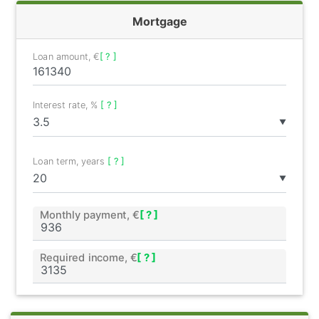
Mortgage
Loan amount, €
[ ? ]
Interest rate, %
[ ? ]
▼
Loan term, years
[ ? ]
▼
Monthly payment, €
[ ? ]
Required income, €
[ ? ]