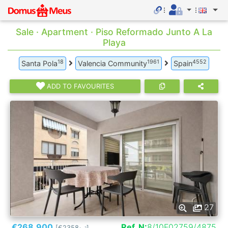
Sale · Apartment · Piso Reformado Junto A La
Playa
18
1961
4552
Santa Pola
Valencia Community
Spain
ADD TO FAVOURITES
27
€268.900
Ref. N:
8/10F02759/4875
[€2358
]
2