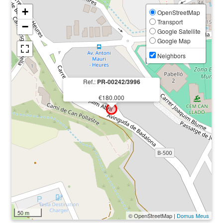
+
OpenStreetMap
Transport
−
Google Satellite
Google Map
Neighbors
Ref.:
PR-00242/3996
€180.000
50 m
© OpenStreetMap |
Domus Meus