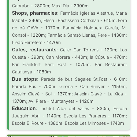
Caprabo -
2800m
; Maxi Dia -
2900m
Shops, pharmacies
:
Farmàcia Iglesias Alastrue, Maria
Isabel -
340m
; Fleca i Pastisseria Corbalan -
610m
; Forn
de pà GAVA -
1070m
; Farmàcia Holguera García, M.
Consol -
1220m
; Farmàcia Samsó Llenas, Pere -
1430m
;
Lledó Ferreters -
1470m
Cafes, restaurants
:
Celler Can Torrens -
120m
; Los
Cuesta -
390m
; Can Morera -
440m
; la Cúpula -
470m
;
Bar Frankfurt Sant Fost -
1070m
; Bar Restaurant
Catalunya -
1080m
Bus stops
:
Parada de bus Sagales St.Fost -
610m
;
Parada Bus -
700m
; Girona - Can Sunyer -
1150m
;
Anselm Clavé - Sol -
1370m
; Anselm Clavé - La Xica -
1370m
; Av. Piera - Muntanyeta -
1420m
Education
:
Institut Alba del Vallès -
830m
; Escola
Joaquim Abril -
1140m
; Escola Les Pruneres -
1170m
;
Escola El Roure -
1380m
; Escola Les Mimoses -
1740m