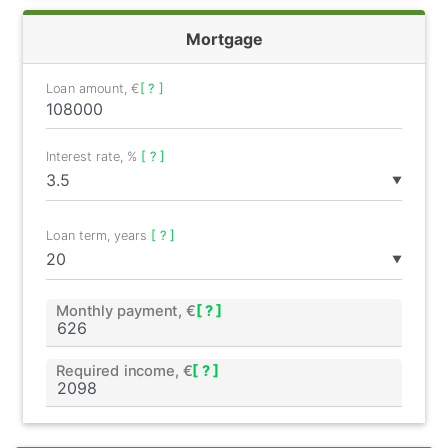
Mortgage
Loan amount, €
[ ? ]
Interest rate, %
[ ? ]
▼
Loan term, years
[ ? ]
▼
Monthly payment, €
[ ? ]
Required income, €
[ ? ]