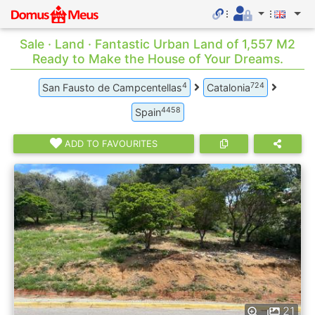
Sale · Land · Fantastic Urban Land of 1,557 M2
Ready to Make the House of Your Dreams.
4
724
San Fausto de Campcentellas
Catalonia
4458
Spain
ADD TO FAVOURITES
21