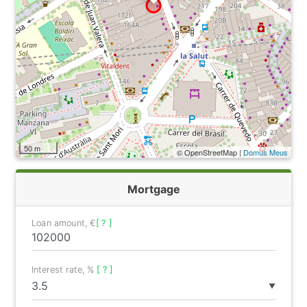
50 m
© OpenStreetMap |
Domus Meus
Mortgage
Loan amount, €
[ ? ]
Interest rate, %
[ ? ]
▼