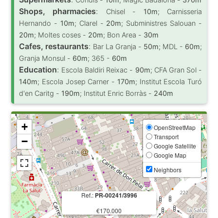
Shops, pharmacies
:
Chisel -
10m
; Carnisseria
Hernando -
10m
; Clarel -
20m
; Subministres Salouan -
20m
; Moltes coses -
20m
; Bon Area -
30m
Cafes, restaurants
:
Bar La Granja -
50m
; MDL -
60m
;
Granja Monsul -
60m
; 365 -
60m
Education
:
Escola Baldiri Reixac -
90m
; CFA Gran Sol -
140m
; Escola Josep Carner -
170m
; Institut Escola Turó
d'en Caritg -
190m
; Institut Enric Borràs -
240m
+
OpenStreetMap
Transport
−
Google Satellite
Google Map
Neighbors
Ref.:
PR-00241/3996
€170.000