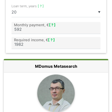
Loan term, years
[ ? ]
▼
Monthly payment, €
[ ? ]
Required income, €
[ ? ]
MDomus Metasearch