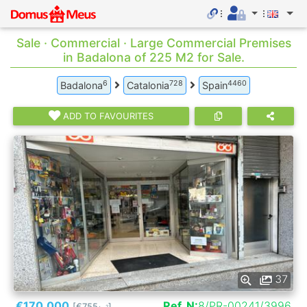
Sale · Commercial · Large Commercial Premises
in Badalona of 225 M2 for Sale.
6
728
4460
Badalona
Catalonia
Spain
ADD TO FAVOURITES
37
€170.000
Ref. N:
8/PR-00241/3996
[€755
]
2