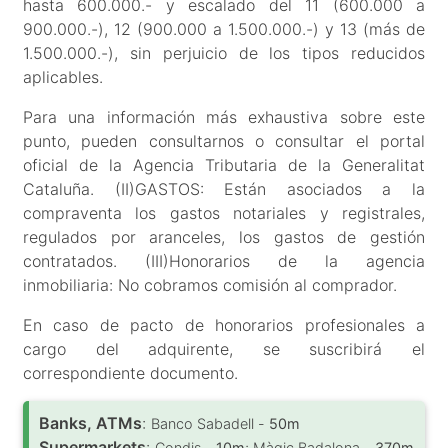
hasta 600.000.- y escalado del 11 (600.000 a
900.000.-), 12 (900.000 a 1.500.000.-) y 13 (más de
1.500.000.-), sin perjuicio de los tipos reducidos
aplicables.
Para una información más exhaustiva sobre este
punto, pueden consultarnos o consultar el portal
oficial de la Agencia Tributaria de la Generalitat
Cataluña. (II)GASTOS: Están asociados a la
compraventa los gastos notariales y registrales,
regulados por aranceles, los gastos de gestión
contratados. (III)Honorarios de la agencia
inmobiliaria: No cobramos comisión al comprador.
En caso de pacto de honorarios profesionales a
cargo del adquirente, se suscribirá el
correspondiente documento.
Banks, ATMs
:
Banco Sabadell -
50m
Supermarkets
:
Condis -
10m
; Màgic Badalona -
370m