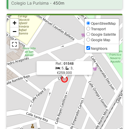
Colegio La Purísima -
450m
+
OpenStreetMap
Transport
−
Google Satellite
Google Map
Neighbors
Ref.:
01548
: 5,
: 3,
€259.000