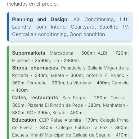
incluidos en el precio.
Planning and Design:
Air Conditioning, Lift,
Laundry room, Interior Courtyard, Satellite TV,
Central air conditioning, Good condition
Supermarkets
:
Mercadona -
500m
; ALDI -
720m
;
Hiperber -
2590m
; Dia -
2860m
Shops, pharmacies
:
Panadería y Bollería Virgen de la
Portería -
340m
; Mirete -
360m
; Antonio El Pajano -
360m
; Ferretería -
390m
; La Vitoriana -
400m
; Carmelo
-
420m
Cafes, restaurants
:
San Roque -
280m
; Cassia -
360m
; Pizzería El Rincón de Pepé -
380m
; Manhattan -
380m
; RC -
390m
; Kebab -
450m
Education
:
CEIP Rafael Altamira -
170m
; Colegio Primo
de Rivera -
340m
; Colegio Público La Paz -
360m
;
Escuela Infantil Municipal de Callosa de Segura -
410m
;