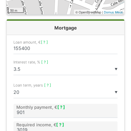
50 m
© OpenStreetMap |
Domus Meus
Mortgage
Loan amount, €
[ ? ]
Interest rate, %
[ ? ]
▼
Loan term, years
[ ? ]
▼
Monthly payment, €
[ ? ]
Required income, €
[ ? ]