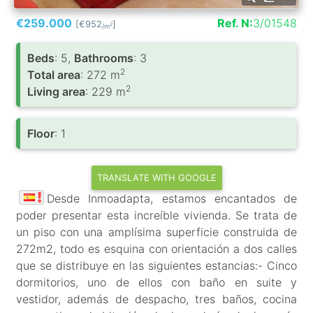
€259.000
Ref. N:
3/01548
[€952
]
2
/m
Вeds
: 5,
Bathrooms
: 3
2
Total area
: 272 m
2
Living area
: 229 m
Floor
: 1
TRANSLATE WITH GOOGLE
Desde Inmoadapta, estamos encantados de
poder presentar esta increíble vivienda. Se trata de
un piso con una amplísima superficie construida de
272m2, todo es esquina con orientación a dos calles
que se distribuye en las siguientes estancias:- Cinco
dormitorios, uno de ellos con baño en suite y
vestidor, además de despacho, tres baños, cocina